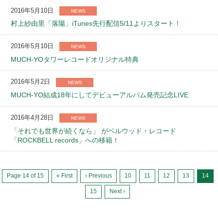
2016年5月10日
NEWS
村上紗由里「落陽」iTunes先行配信5/11よりスタート！
2016年5月10日
NEWS
MUCH-YOタワーレコードオリジナル特典
2016年5月2日
NEWS
MUCH-YO結成18年にしてデビューアルバム発売記念LIVE
2016年4月28日
NEWS
「それでも世界が続くなら」 がベルウッド・レコード
「ROCKBELL records」への移籍！
Page 14 of 15
« First
‹ Previous
10
11
12
13
14
15
Next ›