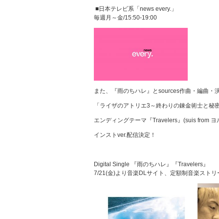
■日本テレビ系「news every.」
毎週月～金/15:50-19:00
また、『雨のちハレ』とsources作曲・編曲・
「ライザのアトリエ3～終わりの錬金術士と秘
エンディングテーマ『Travelers』(suis from 
インストver.配信決定！
Digital Single 『雨のちハレ』『Travelers』
7/21(金)より音楽DLサイト、定額制音楽ス