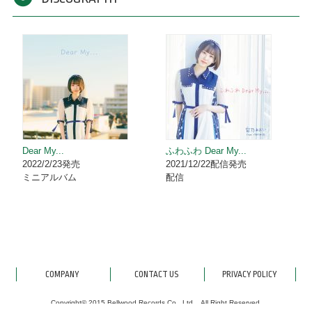
Dear My...
ふわふわ Dear My...
2022/2/23発売
2021/12/22配信発売
ミニアルバム
配信
COMPANY
CONTACT US
PRIVACY POLICY
Copyright© 2015 Bellwood Records Co., Ltd... All Right Reserved.