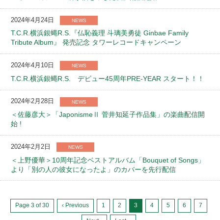
2024年4月24日
NEWS
T.C.R.横浜銀蝿R.S.『仏恥義理 斗璃美勇徒 Ginbae Family
Tribute Album』 発売記念 タワーレコードキャンペーン
2024年4月10日
NEWS
T.C.R.横浜銀蝿R.S. デビュー45周年PRE-YEAR スタート！！
2024年2月28日
NEWS
＜佐藤彦大＞「JaponismeⅡ 菅井知延子作品集」の楽曲配信開
始 !
2024年2月2日
NEWS
＜上野優華＞10周年記念ベストアルバム「Bouquet of Songs」
より「別の人の彼女になったよ」のカバーを先行配信
Page 3 of 30
‹ Previous
1
2
3
4
5
6
7