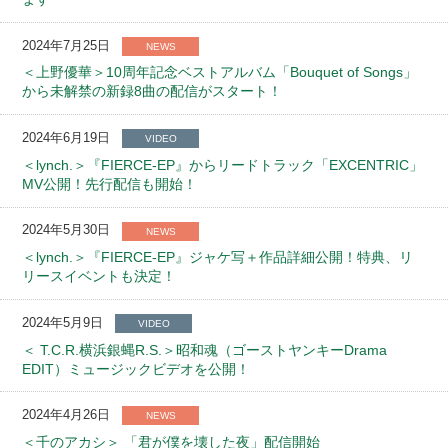
2024年7月25日
NEWS
＜上野優華＞10周年記念ベストアルバム「Bouquet of Songs」
から未解禁の新録8曲の配信がスタート！
2024年6月19日
VIDEO
＜lynch.＞『FIERCE-EP』からリードトラック「EXCENTRIC」
MV公開！先行配信も開始！
2024年5月30日
NEWS
＜lynch.＞『FIERCE-EP』ジャケ写＋作品詳細公開！特典、リ
リースイベントも決定！
2024年5月9日
VIDEO
＜ T.C.R.横浜銀蝿R.S.＞昭和魂（ゴーストヤンキーDrama
EDIT）ミュージックビデオを公開！
2024年4月26日
NEWS
＜千のアカシ＞ 「君が僕を壊した夜」配信開始