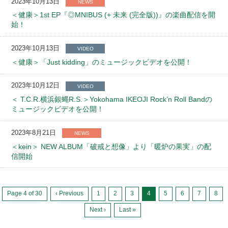
2023年10月13日
NEWS
＜健康＞1st EP『◎MNIBUS (+ 未来 (完全版))』の楽曲配信を開
始！
2023年10月13日
VIDEO
＜健康＞「Just kidding」のミュージックビデオを公開！
2023年10月12日
VIDEO
＜ T.C.R.横浜銀蝿R.S.＞Yokohama IKEOJI Rock’n Roll Bandの
ミュージックビデオを公開！
2023年8月21日
NEWS
＜kein＞ NEW ALBUM「破戒と想像」より「暖炉の果実」の配
信開始
Page 4 of 30
‹ Previous
1
2
3
4
5
6
7
8
Next ›
Last »