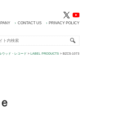
PANY
CONTACT US
PRIVACY POLICY
ルウッド・レコード
>
LABEL PRODUCTS
>
BZCS-1073
ｅ