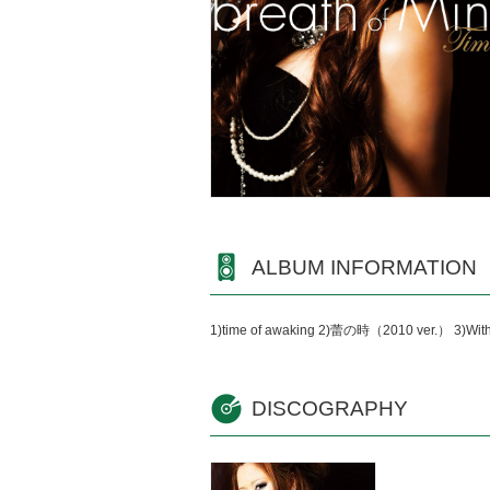
ALBUM INFORMATION
1)time of awaking 2)蕾の時（2010 ver.） 3)With
DISCOGRAPHY