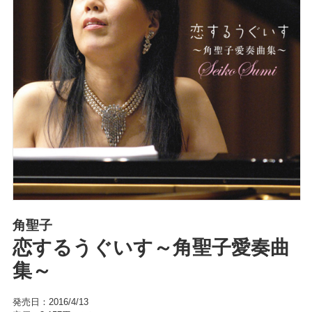
角聖子
恋するうぐいす～角聖子愛奏曲
集～
発売日：2016/4/13