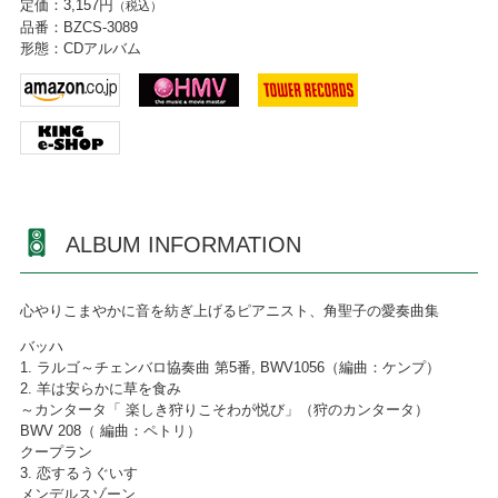
定価：3,157円
（税込）
品番：BZCS-3089
形態：CDアルバム
ALBUM INFORMATION
心やりこまやかに音を紡ぎ上げるピアニスト、角聖子の愛奏曲集
バッハ
1. ラルゴ～チェンバロ協奏曲 第5番, BWV1056（編曲：ケンプ）
2. 羊は安らかに草を食み
～カンタータ「 楽しき狩りこそわが悦び」（狩のカンタータ）
BWV 208（ 編曲：ペトリ）
クープラン
3. 恋するうぐいす
メンデルスゾーン