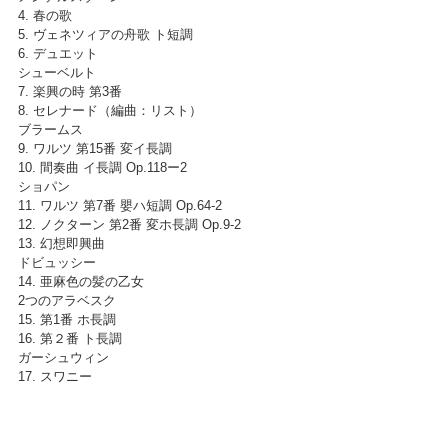
4. 春の歌
5. ヴェネツィアの舟歌 ト短調
6. デュエット
シューベルト
7. 楽興の時 第3番
8. セレナード（編曲：リスト）
ブラームス
9. ワルツ 第15番 変イ長調
10. 間奏曲 イ長調 Op.118ー2
ショパン
11. ワルツ 第7番 嬰ハ短調 Op.64-2
12. ノクターン 第2番 変ホ長調 Op.9-2
13. 幻想即興曲
ドビュッシー
14. 亜麻色の髪の乙女
2つのアラベスク
15. 第1番 ホ長調
16. 第２番 ト長調
ガーシュウィン
17. スワニー