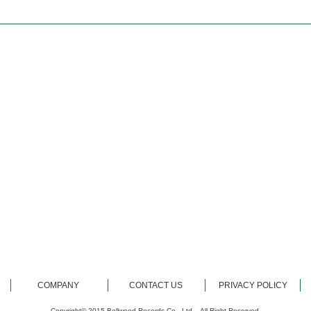
COMPANY
CONTACT US
PRIVACY POLICY
Copyright© 2015 Bellwood Records Co., Ltd... All Right Reserved.