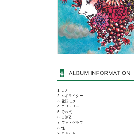
ALBUM INFORMATION
1. えん
2. ルポライター
3. 花瓶に水
4. テリトリー
5. 分岐点
6. 自演乙
7. フォトグラフ
8. 怪
9. ロボット