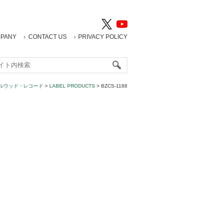
PANY
CONTACT US
PRIVACY POLICY
ルウッド・レコード
>
LABEL PRODUCTS
>
BZCS-1188