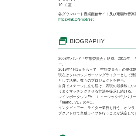
10. 亡霊
各ダウンロード音楽配信サイト及び定額制音楽
https://lnk.to/emptyset
BIOGRAPHY
2008年バンド「空想委員会」結成。2011年
ー。
2019年4月1日をもって「空想委員会」の現体
現在はソロのシンガーソングライターとして活動
として活動。数々のプロジェクトを担当。
自身でステージに立ち続け、表現の最前線にい
うまくマッチングさせる方法を提示し続ける。
レインボータウンFM「ミュージックデリバリー
「mahoLIVE」のMC。
インタビュアー、ライター業務も行う。オンライ
ブクアトロで単独ライブを行うことが決定して