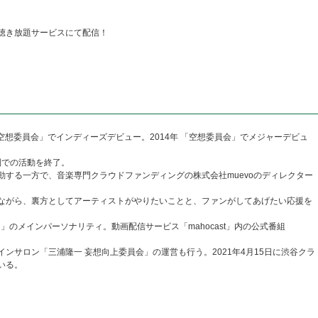
聴き放題サービスにて配信！
 「空想委員会」でインディーズデビュー。2014年 「空想委員会」でメジャーデビュ
制での活動を終了。
する一方で、音楽専門クラウドファンディングの株式会社muevoのディレクター
ながら、裏方としてアーティストがやりたいことと、ファンがしてあげたい応援を
」のメインパーソナリティ。動画配信サービス「mahocast」内の公式番組
ンサロン「三浦隆一 妄想向上委員会」の運営も行う。2021年4月15日に渋谷クラ
いる。