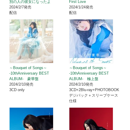
別の人の彼女になったよ
First Love
2024/2/7発売
2024/1/24発売
配信
配信
～Bouquet of Songs～
～Bouquet of Songs～
-10thAnniversary BEST
-10thAnniversary BEST
ALBUM- 豪華盤
ALBUM- 極上盤
2024/2/10発売
2024/2/10発売
3CD only
3CD+2Blu-ray+PHOTOBOOK
デジパック＋スリーブケース
仕様